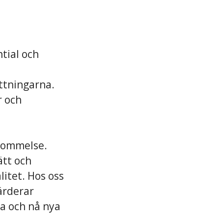
tial och
ttningarna.
r och
skommelse.
ätt och
litet. Hos oss
ärderar
a och nå nya