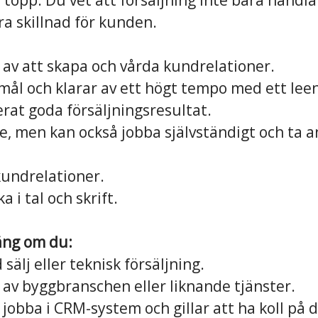
 topp. Du vet att försäljning inte bara handlar
a skillnad för kunden.
 av att skapa och vårda kundrelationer.
 mål och klarar av ett högt tempo med ett lee
at goda försäljningsresultat.
e, men kan också jobba självständigt och ta a
kundrelationer.
 i tal och skrift.
äng om du:
sälj eller teknisk försäljning.
 av byggbranschen eller liknande tjänster.
 jobba i CRM-system och gillar att ha koll på 