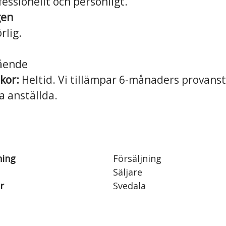
essionellt och personligt.
gen
rlig.
ende
lkor:
Heltid. Vi tillämpar 6-månaders provanst
a anställda.
ning
Försäljning
Säljare
r
Svedala