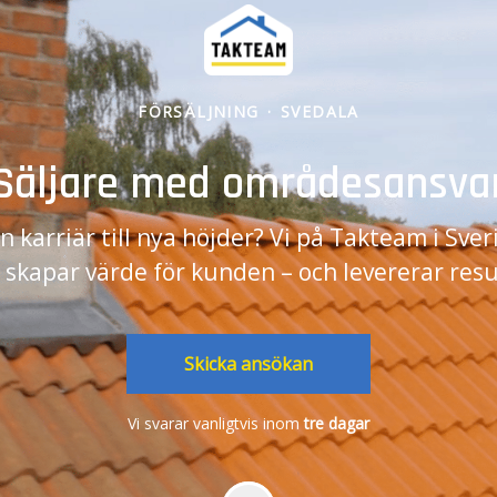
FÖRSÄLJNING
·
SVEDALA
Säljare med områdesansva
in karriär till nya höjder? Vi på Takteam i Sve
skapar värde för kunden – och levererar resu
Skicka ansökan
Vi svarar vanligtvis inom
tre dagar