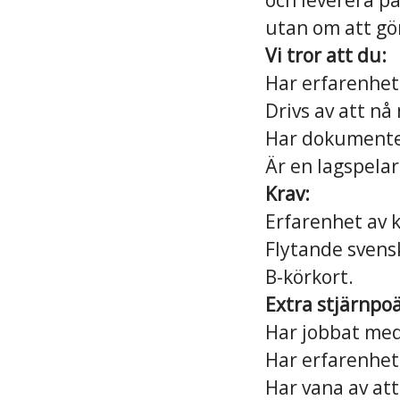
och leverera på
utan om att gör
Vi tror att du:
Har erfarenhet
Drivs av att nå
Har dokumenter
Är en lagspelar
Krav:
Erfarenhet av 
Flytande svenska
B-körkort.
Extra stjärnpo
Har jobbat med 
Har erfarenhet
Har vana av att