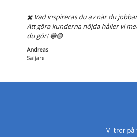
✖️ Vad inspireras du av när du jobbar
Att göra kunderna nöjda håller vi med
du gör! 🔵🟡
Andreas
Säljare
Vi tror p