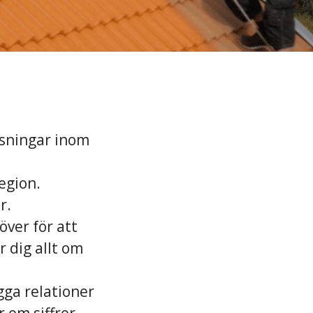
ösningar inom
region.
r.
över för att
r dig allt om
gga relationer