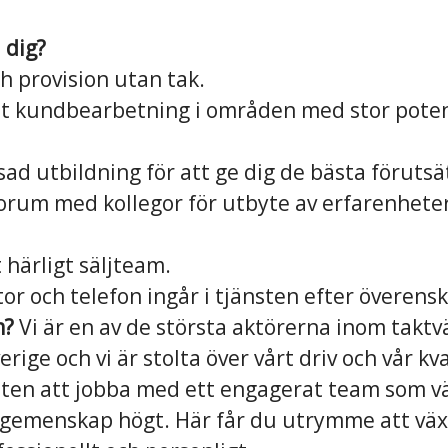
 dig?
ch provision utan tak.
t kundbearbetning i områden med stor poten
ad utbildning för att ge dig de bästa förutsä
rum med kollegor för utbyte av erfarenhete
t härligt säljteam.
tor och telefon ingår i tjänsten efter överen
m?
Vi är en av de största aktörerna inom taktv
rige och vi är stolta över vårt driv och vår kva
eten att jobba med ett engagerat team som v
 gemenskap högt. Här får du utrymme att väx