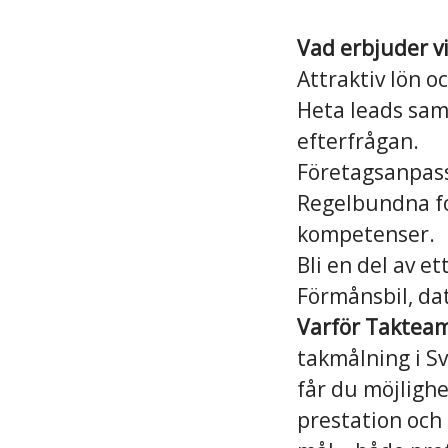
Vad erbjuder vi
Attraktiv lön o
Heta leads sam
efterfrågan.
Företagsanpass
Regelbundna fo
kompetenser.
Bli en del av et
Förmånsbil, da
Varför Taktea
takmålning i Sve
får du möjligh
prestation och