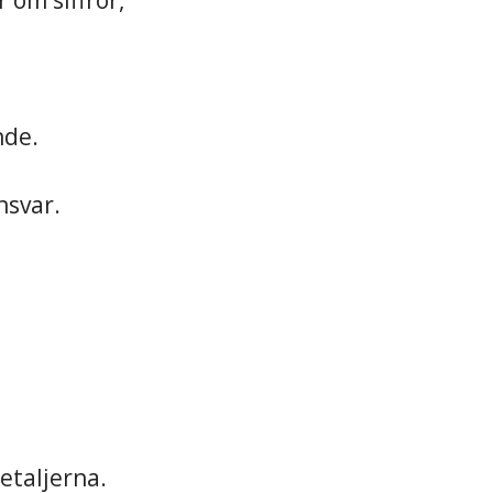
 om siffror,
nde.
nsvar.
detaljerna.