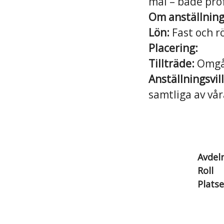
mål – både prof
Om anställnin
Lön:
Fast och rö
Placering:
Tillträde:
Omgå
Anställningsvil
samtliga av vår
Avdel
Roll
Platse