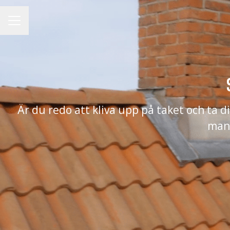
KARRIÄRMENY
Är du redo att kliva upp på taket och ta d
man 