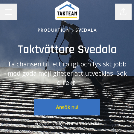
Dela
KARRIÄRMENY
PRODUKTION
·
SVEDALA
Taktvättare Svedala
Ta chansen till ett roligt och fysiskt jobb
med goda möjligheter att utvecklas. Sök
direkt!
Ansök nu!
Vi svarar vanligtvis inom
en vecka