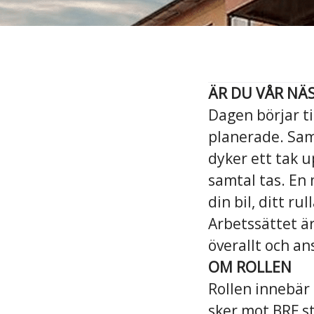
ÄR DU VÅR NÄS
Dagen börjar t
planerade. Samt
dyker ett tak u
samtal tas. En
din bil, ditt r
Arbetssättet är
överallt och an
OM ROLLEN
Rollen innebär
sker mot BRF st