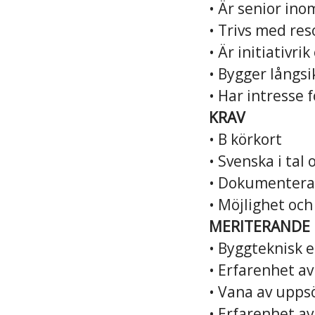
• Är senior ino
• Trivs med res
• Är initiativr
• Bygger långsi
• Har intresse 
KRAV
• B körkort
• Svenska i tal 
• Dokumenterad
• Möjlighet och 
MERITERANDE
• Byggteknisk e
• Erfarenhet av
• Vana av upps
• Erfarenhet a