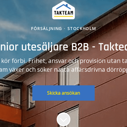
FÖRSÄLJNING
·
STOCKHOLM
nior utesäljare B2B - Takt
kör förbi. Frihet, ansvar och provision utan 
am växer och söker nästa affärsdrivna dörröp
Skicka ansökan