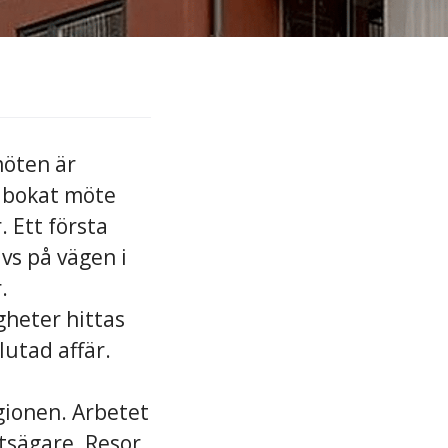
möten är
tt bokat möte
 Ett första
vs på vägen i
.
gheter hittas
lutad affär.
gionen. Arbetet
etsägare. Resor