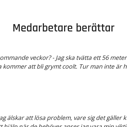
Medarbetare berättar
 kommande veckor? - Jag ska tvätta ett 56 mete
a kommer att bli grymt coolt. Tur man inte är 
Jag älskar att lösa problem, vare sig det gäller 
hjälp när de behöver anser jag vara min viktig