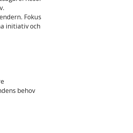
v.
alendern. Fokus
a initiativ och
re
undens behov