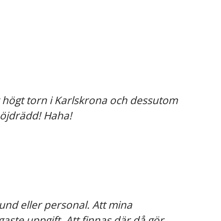
r högt torn i Karlskrona och dessutom
höjdrädd! Haha!
kund eller personal. Att mina
aste uppgift. Att finnas där då gör