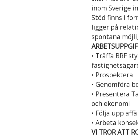
inom Sverige i
Stöd finns i fo
ligger på relat
spontana möjlig
ARBETSUPPGIF
• Träffa BRF st
fastighetsägar
• Prospektera
• Genomföra bo
• Presentera T
och ekonomi
• Följa upp aff
• Arbeta konsek
VI TROR ATT R