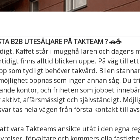
TA B2B UTESÄLJARE PÅ TAKTEAM ? 🚗☕️
idigt. Kaffet står i mugghållaren och dagens 
idigt finns alltid blicken uppe. På väg till e
pp som tydligt behöver takvård. Bilen stannar.
 möjlighet öppnas som ingen annan såg. Du tri
ullande kontor, och friheten som jobbet innebär
 aktivt, affärsmässigt och självständigt. Möjli
svar tas hela vägen från första kontakt till avs
 att vara Takteams ansikte utåt i den egna re
yrelser, förvaltare och kommersiella fastigh