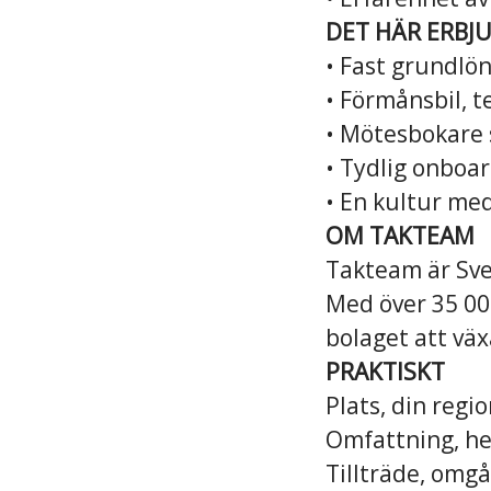
DET HÄR ERBJU
• Fast grundlön
• Förmånsbil, t
• Mötesbokare 
• Tydlig onboa
• En kultur med
OM TAKTEAM
Takteam är Sve
Med över 35 00
bolaget att väx
PRAKTISKT
Plats, din regi
Omfattning, he
Tillträde, omg