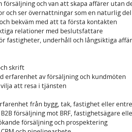
m försäljning och van att skapa affärer utan d
or och ser övernattningar som en naturlig del
ik och bekväm med att ta första kontakten
ktiga relationer med beslutsfattare
för fastigheter, underhåll och långsiktiga affä
och skrift
 erfarenhet av försäljning och kundmöten
vilja att resa i tjänsten
rfarenhet från bygg, tak, fastighet eller ent
 B2B försäljning mot BRF, fastighetsägare elle
ökande försäljning och prospektering
v CRM och pipelinearbete