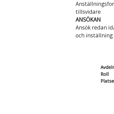
Anställningsfo
tillsvidare
ANSÖKAN
Ansök redan ida
och inställning
Avdel
Roll
Platse