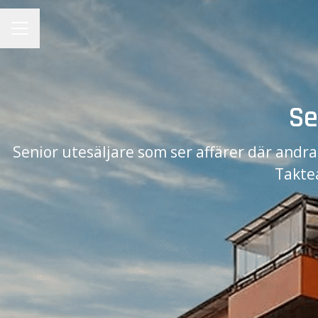
KARRIÄRMENY
Se
Senior utesäljare som ser affärer där andra 
Takte