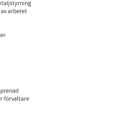
etaljstyrning
 av arbetet
rer
reprenad
r förvaltare