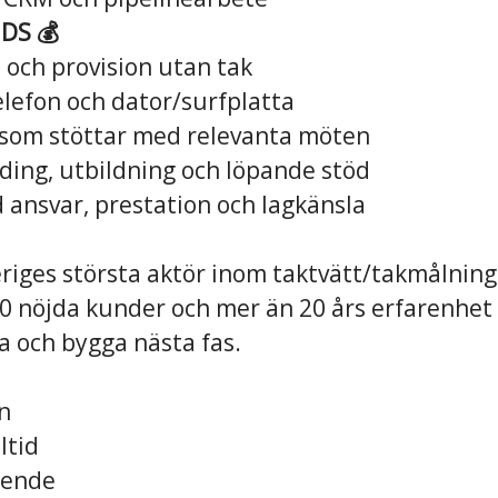
DS 💰
 och provision utan tak
elefon och dator/surfplatta
som stöttar med relevanta möten
rding, utbildning och löpande stöd
 ansvar, prestation och lagkänsla
riges största aktör inom taktvätt/takmålning
0 nöjda kunder och mer än 20 års erfarenhet 
a och bygga nästa fas.
on
ltid
ående