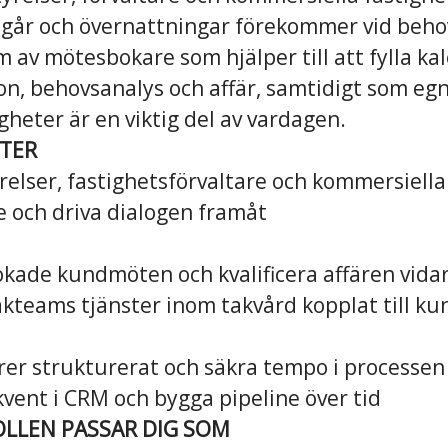
ngår och övernattningar förekommer vid beho
rm av mötesbokare som hjälper till att fylla k
ion, behovsanalys och affär, samtidigt som egn
heter är en viktig del av vardagen.
TER
yrelser, fastighetsförvaltare och kommersiella
e och driva dialogen framåt
kade kundmöten och kvalificera affären vida
akteams tjänster inom takvård kopplat till k
ärer strukturerat och säkra tempo i processen
vent i CRM och bygga pipeline över tid
OLLEN PASSAR DIG SOM