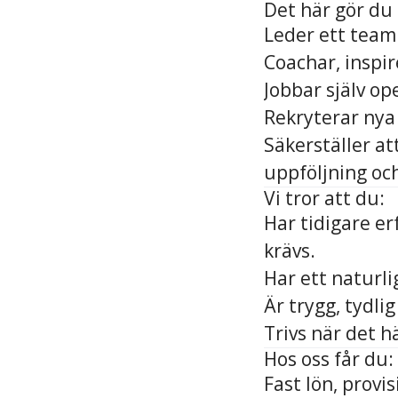
Det här gör du 
Leder ett team 
Coachar, inspir
Jobbar själv ope
Rekryterar nya
Säkerställer at
uppföljning oc
Vi tror att du:
Har tidigare er
krävs.
Har ett naturlig
Är trygg, tydli
Trivs när det hä
Hos oss får du:
Fast lön, provi