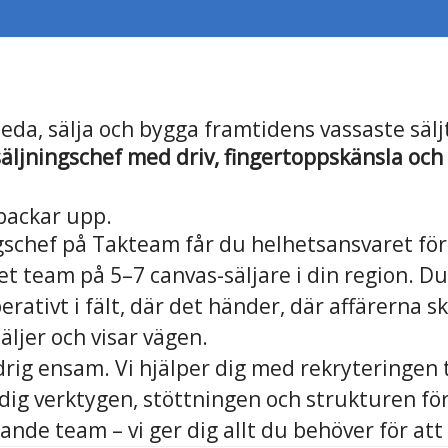
leda, sälja och bygga framtidens vassaste säl
säljningschef med driv, fingertoppskänsla oc
 backar upp.
gschef på Takteam får du helhetsansvaret för 
et team på 5–7 canvas-säljare i din region. Du
perativt i fält, där det händer, där affärerna s
äljer och visar vägen.
drig ensam. Vi hjälper dig med rekryteringen
 dig verktygen, stöttningen och strukturen för
ande team – vi ger dig allt du behöver för att