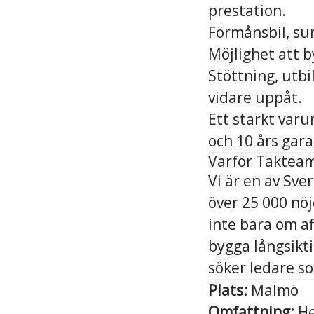
prestation.
Förmånsbil, sur
Möjlighet att b
Stöttning, utbi
vidare uppåt.
Ett starkt var
och 10 års gara
Varför Taktea
Vi är en av Sve
över 25 000 nöj
inte bara om a
bygga långsikti
söker ledare s
Plats:
Malmö
Omfattning:
He