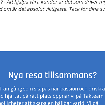
? - Att hjälpa våra kunder är det som driver mig
 om är det absolut viktigaste. Tack för dina sv
Nya resa tillsammans?
å framgång som skapas när passion och drivkr
d hjärtat på rätt plats öppnar vi på Takteam 
jligheter att skapa en hållbar värld. Vi på