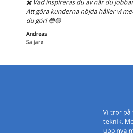
✖️ Vad inspireras du av när du jobbar
Att göra kunderna nöjda håller vi med
du gör! 🔵🟡
Andreas
Säljare
Vi tror p
teknik. Me
upp nya mö