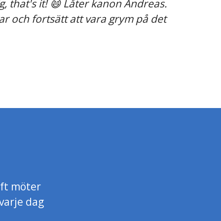
, that's it! 😄 Låter kanon Andreas.
ar och fortsätt att vara grym på det
aft möter
varje dag