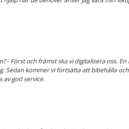
hjälp när de behöver anser jag vara min viktig
 - Först och främst ska vi digitalisera oss. En
ling. Sedan kommer vi fortsätta att bibehålla o
 av god service.