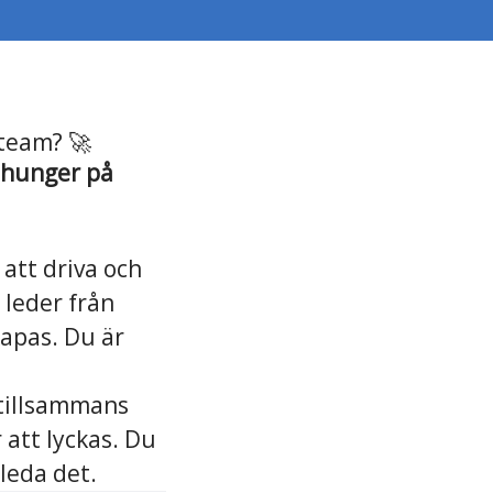
jteam? 🚀
h hunger på
att driva och
 leder från
kapas. Du är
 tillsammans
 att lyckas. Du
 leda det.