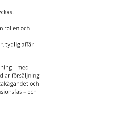
yckas.
m rollen och
 tydlig affär
ålning – med
dlar försäljning
 takägandet och
nsionsfas – och