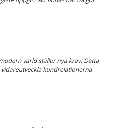
aste uppgift. Att finnas där då gör
 modern värld ställer nya krav. Detta
ch vidareutveckla kundrelationerna