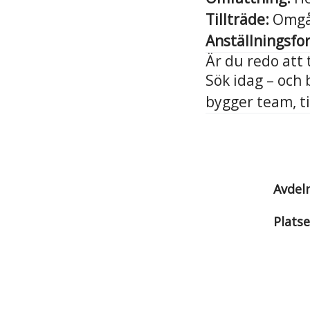
Tillträde:
Omgå
Anställningsfo
Är du redo att t
Sök idag – och b
bygger team, til
Avdel
Platse