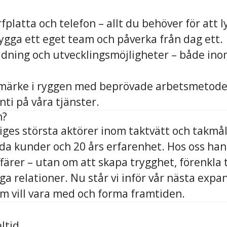
fplatta och telefon – allt du behöver för att l
ygga ett eget team och påverka från dag ett.
ldning och utvecklingsmöjligheter – både ino
umärke i ryggen med beprövade arbetsmetoder,
nti på våra tjänster.
m?
riges största aktörer inom taktvätt och takm
da kunder och 20 års erfarenhet. Hos oss han
ffärer – utan om att skapa trygghet, förenkla
ga relationer. Nu står vi inför vår nästa expa
om vill vara med och forma framtiden.
ltid