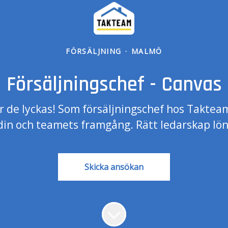
FÖRSÄLJNING
·
MALMÖ
Försäljningschef - Canvas
är de lyckas! Som försäljningschef hos Taktea
din och teamets framgång. Rätt ledarskap löna
Skicka ansökan