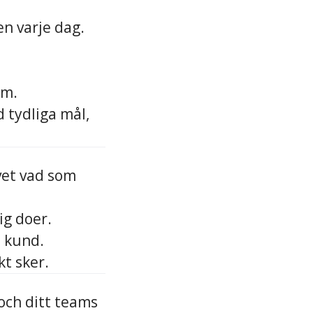
en varje dag.
am.
d tydliga mål,
 vet vad som
ig doer.
d kund.
kt sker.
 och ditt teams