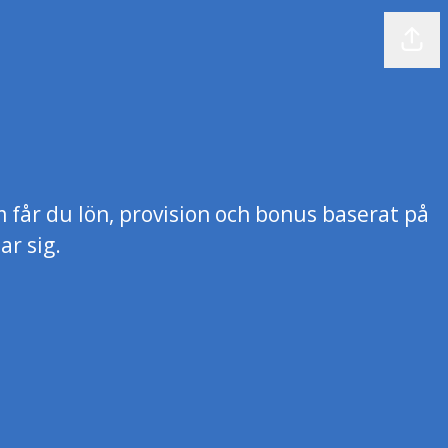
Dela
m får du lön, provision och bonus baserat på
r sig.