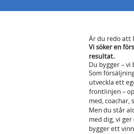
Är du redo att 
Vi söker en för
resultat.
Du bygger – vi
Som försäljnin
utveckla ett eg
frontlinjen – o
med, coachar, s
Men du står al
med dig, vi ger
bygger ett vinn