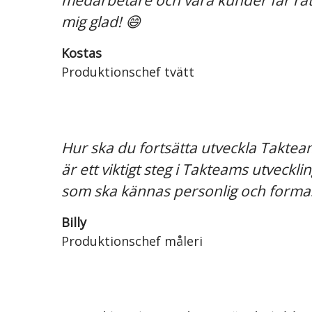
medarbetare och våra kunder får rätt 
mig glad! 😄
Kostas
Produktionschef tvätt
Hur ska du fortsätta utveckla Takteam?
är ett viktigt steg i Takteams utveck
som ska kännas personlig och formas
Billy
Produktionschef måleri