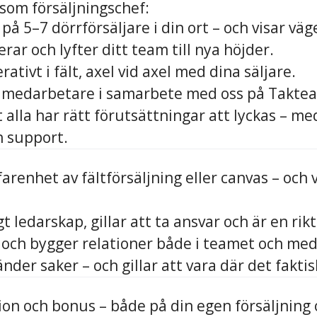
som försäljningschef:
på 5–7 dörrförsäljare i din ort – och visar väg
erar och lyfter ditt team till nya höjder.
rativt i fält, axel vid axel med dina säljare.
 medarbetare i samarbete med oss på Takte
t alla har rätt förutsättningar att lyckas – me
h support.
farenhet av fältförsäljning eller canvas – och
t ledarskap, gillar att ta ansvar och är en rikt
g och bygger relationer både i teamet och me
nder saker – och gillar att vara där det faktis
sion och bonus – både på din egen försäljning