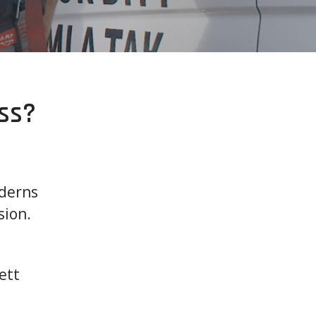
ss?
lderns
sion.
ett