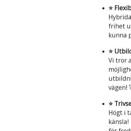
⭐️ Flexi
Hybrida
frihet u
kunna p
⭐️ Utbi
Vi tror 
möjligh
utbildni
vägen! 
⭐️ Trivs
Högt i 
känsla!
för fred