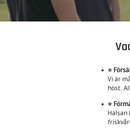
Va
⭐️ Förs
Vi är m
höst. A
⭐️ Förm
Hälsan 
friskvå