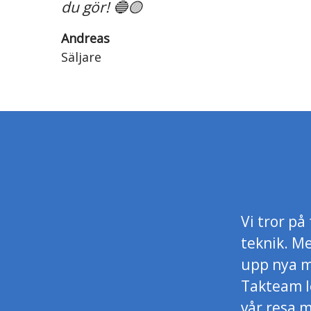
du gör! 🔵🟡
Andreas
Säljare
Vi tror p
teknik. Me
upp nya mö
Takteam le
vår resa m