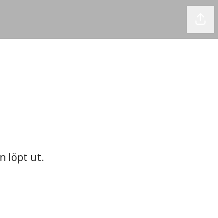
Dela
n löpt ut.