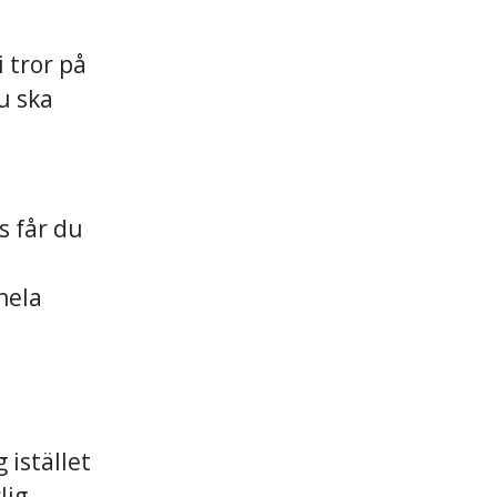
i tror på
du ska
s får du
 hela
istället
lig