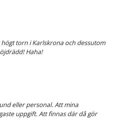
r högt torn i Karlskrona och dessutom
höjdrädd! Haha!
kund eller personal. Att mina
aste uppgift. Att finnas där då gör