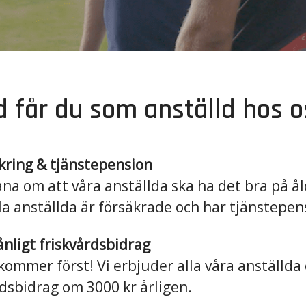
d får du som anställd hos o
äkring & tjänstepension
åna om att våra anställda ska ha det bra på å
lla anställda är försäkrade och har tjänstepen
ånligt friskvårdsbidrag
kommer först! Vi erbjuder alla våra anställda 
rdsbidrag om 3000 kr årligen.