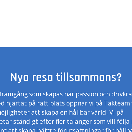
Nya resa tillsammans?
å framgång som skapas när passion och drivkr
d hjärtat på rätt plats öppnar vi på Takteam 
jligheter att skapa en hållbar värld. Vi på
tar ständigt efter fler talanger som vill följ
ot att skapa bättre förutsättningar för hållb