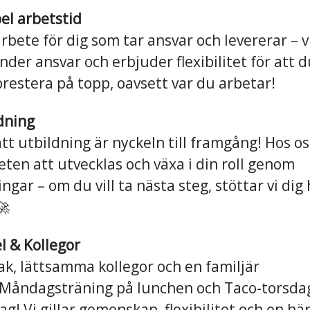
bel arbetstid
rbete för dig som tar ansvar och levererar – v
nder ansvar och erbjuder flexibilitet för att 
restera på topp, oavsett var du arbetar!
ldning
att utbildning är nyckeln till framgång! Hos os
eten att utvecklas och växa i din roll genom
ngar – om du vill ta nästa steg, stöttar vi dig
🚀
el & Kollegor
tak, lättsamma kollegor och en familjär
 Måndagsträning på lunchen och Taco-torsdag 
ag! Vi gillar gemenskap, flexibilitet och en här