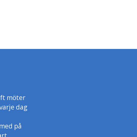
aft möter
varje dag
a med på
art